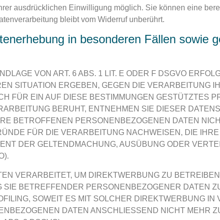
rer ausdrücklichen Einwilligung möglich. Sie können eine bereits
atenverarbeitung bleibt vom Widerruf unberührt.
tenerhebung in besonderen Fällen sowie g
AGE VON ART. 6 ABS. 1 LIT. E ODER F DSGVO ERFOLG
REN SITUATION ERGEBEN, GEGEN DIE VERARBEITUNG
CH FÜR EIN AUF DIESE BESTIMMUNGEN GESTÜTZTES PRO
RARBEITUNG BERUHT, ENTNEHMEN SIE DIESER DATEN
HRE BETROFFENEN PERSONENBEZOGENEN DATEN NICHT 
NDE FÜR DIE VERARBEITUNG NACHWEISEN, DIE IHRE 
DIENT DER GELTENDMACHUNG, AUSÜBUNG ODER VERT
).
 VERARBEITET, UM DIREKTWERBUNG ZU BETREIBEN, 
G SIE BETREFFENDER PERSONENBEZOGENER DATEN 
ROFILING, SOWEIT ES MIT SOLCHER DIREKTWERBUNG IN
ENBEZOGENEN DATEN ANSCHLIESSEND NICHT MEHR 